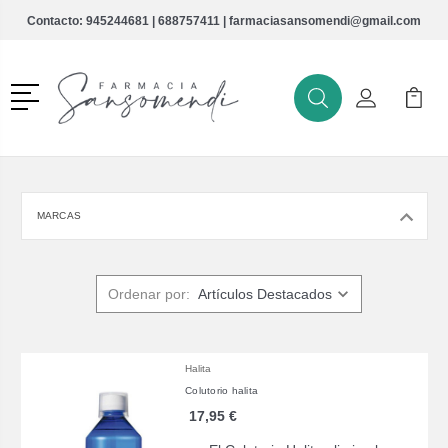
Contacto:
945244681
|
688757411
|
farmaciasansomendi@gmail.com
Menú
Buscar
Mi Cuenta
Mi Ca
Buscar
MARCAS
Ordenar por:
Halita
Colutorio halita
17,95 €