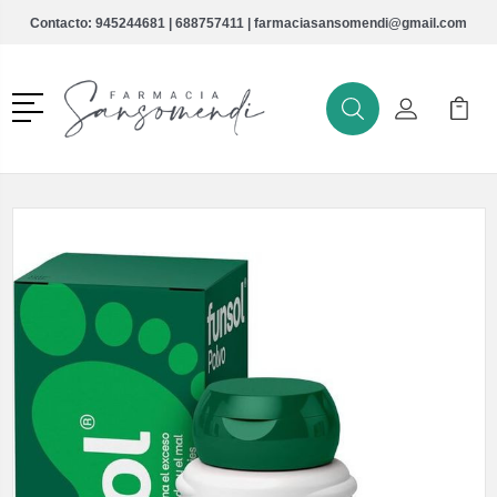
Contacto:
945244681
|
688757411
|
farmaciasansomendi@gmail.com
Menú
Buscar
Mi Cuenta
Mi Ca
Buscar