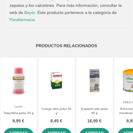
zapatos y los calcetines. Para más información, consultar la
web de
Bayer
. Este producto pertenece a la categoría de
Parafarmacia
.
PRODUCTOS RELACIONADOS
FAES 
Lacer
Corega ultra polvo 50
Eupeptin kids polvo
Roha-max
Talquistina polvo 50 g
g
65 g
intestinal
9,95 €
8,45 €
16,95 €
8,9