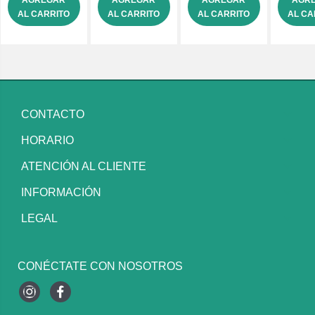
AGREGAR
AGREGAR
AGREGAR
AGR
AL CARRITO
AL CARRITO
AL CARRITO
AL CA
CONTACTO
HORARIO
ATENCIÓN AL CLIENTE
INFORMACIÓN
LEGAL
CONÉCTATE CON NOSOTROS
Instagram
Facebook