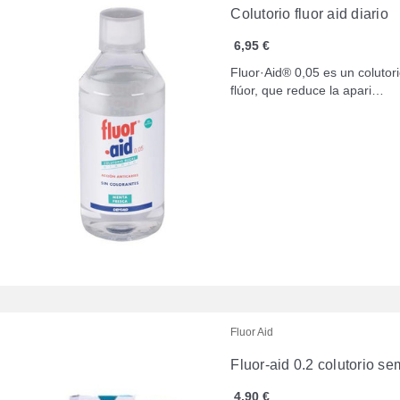
Colutorio fluor aid diario
6,95 €
Fluor·Aid® 0,05 es un colutor
flúor, que reduce la apari…
Fluor Aid
Fluor-aid 0.2 colutorio s
4,90 €