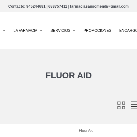
Contacto:
945244681
|
688757411
|
farmaciasansomendi@gmail.com
Buscar
A
LA FARMACIA
SERVICIOS
PROMOCIONES
ENCARGO
FLUOR AID
Fluor Aid