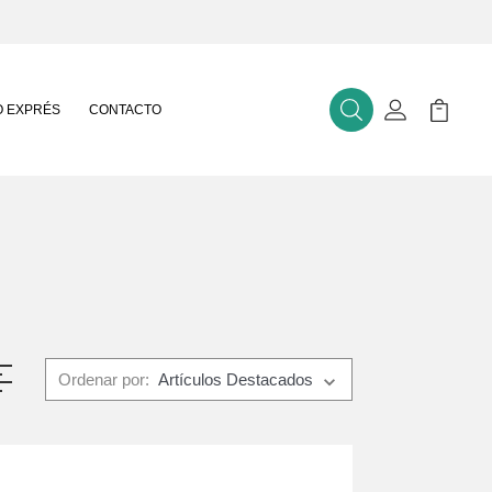
 EXPRÉS
CONTACTO
Buscar
Mi Cuenta
Mi Carr
Ordenar por: