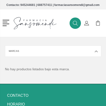
Contacto:
945244681
|
688757411
|
farmaciasansomendi@gmail.com
Menú
Buscar
Mi Cuenta
Mi Ca
Buscar
MARCAS
No hay productos listados bajo esta marca.
CONTACTO
HORARIO