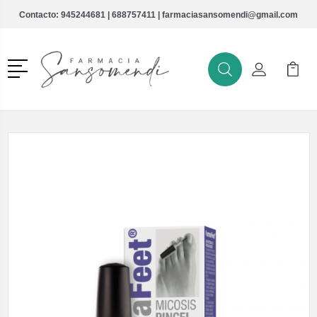
Contacto:
945244681
|
688757411
|
farmaciasansomendi@gmail.com
Menú
Buscar
Mi Cuenta
Mi Ca
Buscar