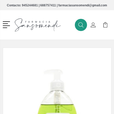
Contacto:
945244681
|
688757411
|
farmaciasansomendi@gmail.com
Menú
Buscar
Mi Cuenta
Mi Ca
Buscar