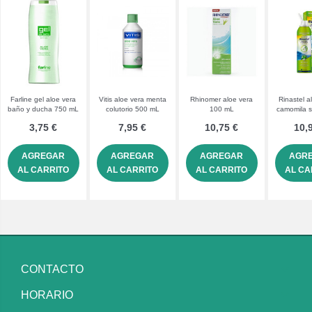
Farline gel aloe vera
Vitis aloe vera menta
Rhinomer aloe vera
Rinastel a
baño y ducha 750 mL
colutorio 500 mL
100 mL
camomila s
125
3,75 €
7,95 €
10,75 €
10,
AGREGAR
AGREGAR
AGREGAR
AGR
AL CARRITO
AL CARRITO
AL CARRITO
AL CA
CONTACTO
HORARIO