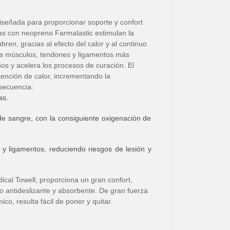
iseñada para proporcionar soporte y confort
as con neopreno Farmalastic estimulan la
ren, gracias al efecto del calor y al continuo
os músculos, tendones y ligamentos más
ños y acelera los procesos de curación. El
tención de calor, incrementando la
secuencia:
as.
 de sangre, con la consiguiente oxigenación de
 y ligamentos, reduciendo riesgos de lesión y
dical Towell, proporciona un gran confort,
cto antideslizante y absorbente. De gran fuerza
co, resulta fácil de poner y quitar.