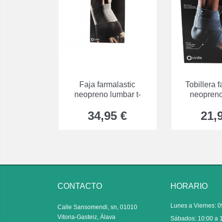
Faja farmalastic
Tobillera f
neopreno lumbar t-
neopreno
34,95 €
21,
CONTACTO
HORARIO
Lunes a Viernes: 0
Calle Sansomendi, sn, 01010
Vitoria-Gasteiz, Álava
Sábados: 10:00 a 