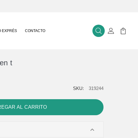
 EXPRÉS
CONTACTO
Buscar
Mi Cuenta
Mi Carr
en t
SKU:
319244