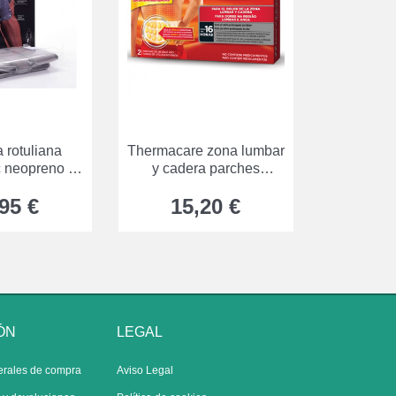
a rotuliana
Thermacare zona lumbar
c neopreno t-
y cadera parches
nica
térmicos
95 €
15,20 €
ÓN
LEGAL
erales de compra
Aviso Legal