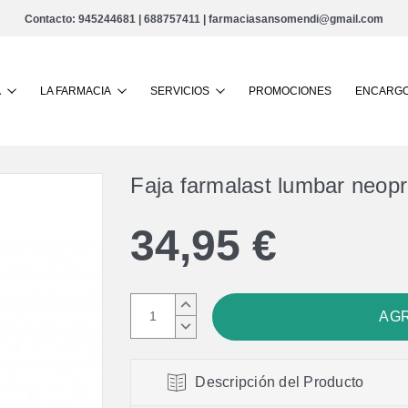
Contacto:
945244681
|
688757411
|
farmaciasansomendi@gmail.com
Buscar
A
LA FARMACIA
SERVICIOS
PROMOCIONES
ENCARGO
Faja farmalast lumbar neopr
34,95 €
AUMENTAR
CANTIDAD:
DISMINUIR
CANTIDAD:
Descripción del Producto