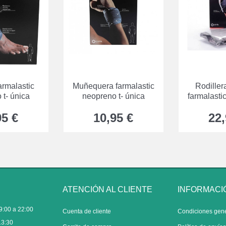
armalastic
Muñequera farmalastic
Rodiller
 t- única
neopreno t- única
farmalasti
ú
95 €
10,95 €
22,
ATENCIÓN AL CLIENTE
INFORMACI
9:00 a 22:00
Cuenta de cliente
Condiciones gen
13:30