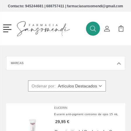
Contacto:
945244681
|
688757411
|
farmaciasansomendi@gmail.com
Menú
Buscar
Mi Cuenta
Mi Ca
Buscar
MARCAS
Ordenar por:
EUCERIN
Eucerin anti-pigment contorno de ojos 15 mL
29,95 €