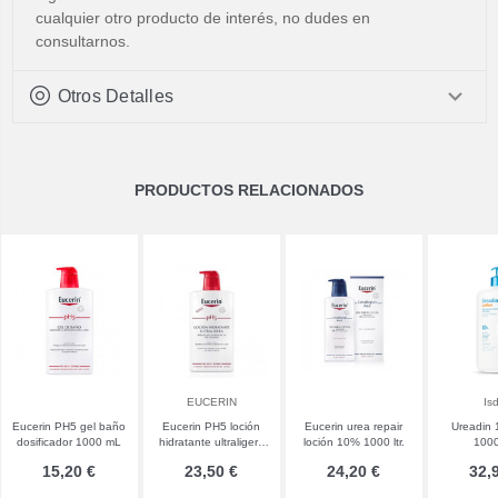
cualquier otro producto de interés, no dudes en
consultarnos.
Otros Detalles
PRODUCTOS RELACIONADOS
EUCERIN
Is
Eucerin PH5 gel baño
Eucerin PH5 loción
Eucerin urea repair
Ureadin 
dosificador 1000 mL
hidratante ultraligera
loción 10% 1000 ltr.
100
1000 mL
15,20 €
23,50 €
24,20 €
32,