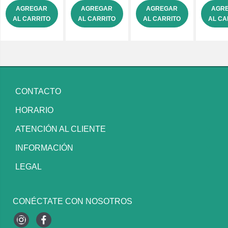
AGREGAR
AGREGAR
AGREGAR
AGR
AL CARRITO
AL CARRITO
AL CARRITO
AL CA
CONTACTO
HORARIO
ATENCIÓN AL CLIENTE
INFORMACIÓN
LEGAL
CONÉCTATE CON NOSOTROS
Instagram
Facebook