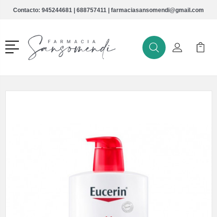
Contacto:
945244681
|
688757411
|
farmaciasansomendi@gmail.com
Menú
Buscar
Mi Cuenta
Mi Ca
Buscar