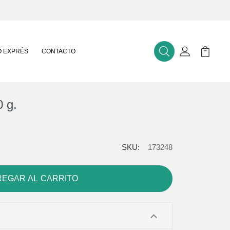
 EXPRÉS
CONTACTO
Buscar
Mi Cuenta
Mi Carr
0 g.
SKU:
173248