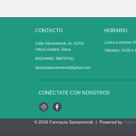
CONTACTO
HORARIO
Lunes a Viernes: 0
Calle Sansomendi, sn, 01010
Vitoria-Gasteiz, Álava
Sábados: 10:00 a 
|
945244681
688757411
farmaciasansomendi@gmail.com
CONÉCTATE CON NOSOTROS
Instagram
Facebook
© 2026
Farmacia Sansomendi
|
Powered by
Topfa