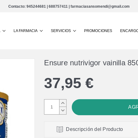
Contacto:
945244681
|
688757411
|
farmaciasansomendi@gmail.com
Buscar
A
LA FARMACIA
SERVICIOS
PROMOCIONES
ENCARGO
Ensure nutrivigor vainilla 85
37,95 €
AUMENTAR
CANTIDAD:
DISMINUIR
CANTIDAD:
Descripción del Producto