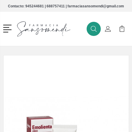
Contacto:
945244681
|
688757411
|
farmaciasansomendi@gmail.com
Menú
Buscar
Mi Cuenta
Mi Ca
Buscar