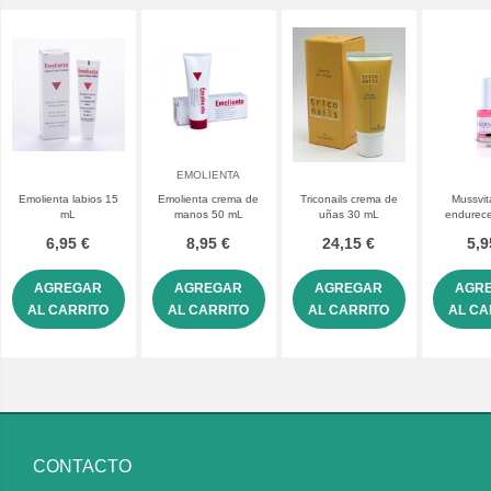
EMOLIENTA
Emolienta labios 15
Emolienta crema de
Triconails crema de
Mussvit
mL
manos 50 mL
uñas 30 mL
endurec
uñas 
6,95 €
8,95 €
24,15 €
5,9
AGREGAR
AGREGAR
AGREGAR
AGR
AL CARRITO
AL CARRITO
AL CARRITO
AL CA
CONTACTO