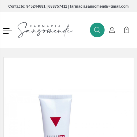
Contacto:
945244681
|
688757411
|
farmaciasansomendi@gmail.com
Menú
Buscar
Mi Cuenta
Mi Ca
Buscar