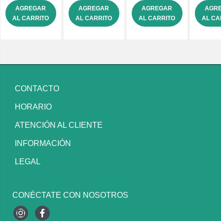
AGREGAR
AGREGAR
AGREGAR
AGR
AL CARRITO
AL CARRITO
AL CARRITO
AL CA
CONTACTO
HORARIO
ATENCIÓN AL CLIENTE
INFORMACIÓN
LEGAL
CONÉCTATE CON NOSOTROS
Instagram
Facebook