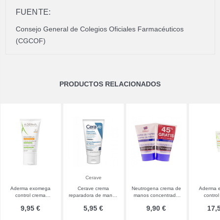
FUENTE:
Consejo General de Colegios Oficiales Farmacéuticos
(CGCOF)
PRODUCTOS RELACIONADOS
Cerave
Aderma exomega
Cerave crema
Neutrogena crema de
Aderma 
control crema
reparadora de manos
manos concentrada
contro
emoliente 50 mL
50 mL
50 mL 2 U
emolient
9,95 €
5,95 €
9,90 €
17,