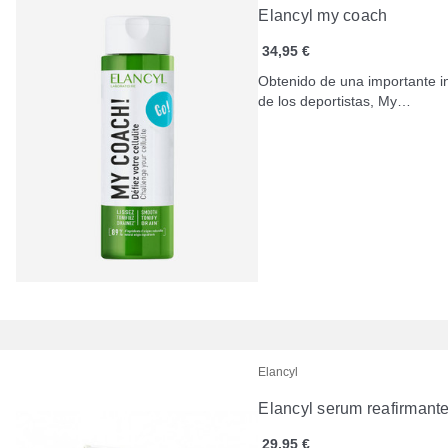
Elancyl my coach
34,95 €
Obtenido de una importante in
de los deportistas, My…
Elancyl
Elancyl serum reafirmant
29,95 €