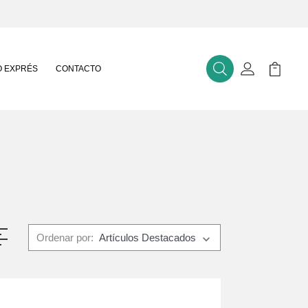
 EXPRÉS
CONTACTO
Buscar
Mi Cuenta
Mi Carr
Ordenar por: