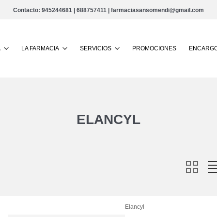
Contacto:
945244681
|
688757411
|
farmaciasansomendi@gmail.com
Buscar
A
LA FARMACIA
SERVICIOS
PROMOCIONES
ENCARGO
ELANCYL
Elancyl