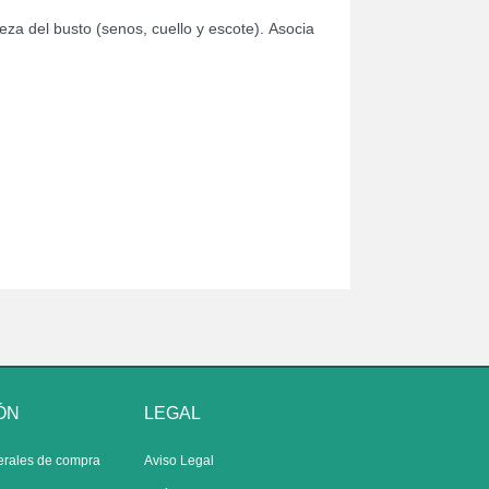
eza del busto (senos, cuello y escote). Asocia
ÓN
LEGAL
erales de compra
Aviso Legal