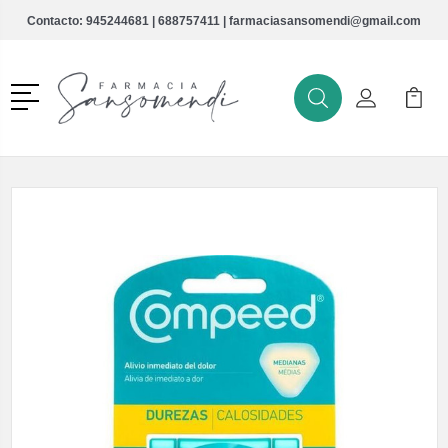
Contacto:
945244681
|
688757411
|
farmaciasansomendi@gmail.com
Menú
Buscar
Mi Cuenta
Mi Ca
Buscar