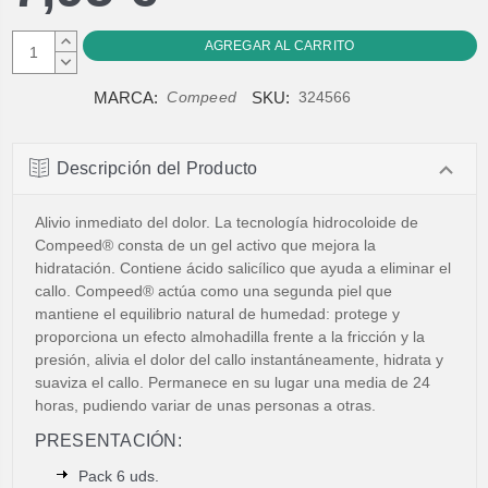
AUMENTAR
CANTIDAD:
DISMINUIR
CANTIDAD:
MARCA:
SKU:
Compeed
324566
Descripción del Producto
Alivio inmediato del dolor. La tecnología hidrocoloide de
Compeed® consta de un gel activo que mejora la
hidratación. Contiene ácido salicílico que ayuda a eliminar el
callo. Compeed® actúa como una segunda piel que
mantiene el equilibrio natural de humedad: protege y
proporciona un efecto almohadilla frente a la fricción y la
presión, alivia el dolor del callo instantáneamente, hidrata y
suaviza el callo. Permanece en su lugar una media de 24
horas, pudiendo variar de unas personas a otras.
PRESENTACIÓN:
Pack 6 uds.