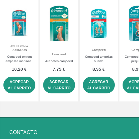
JOHNSON &
JOHNSON
Compeed
Com
Compeed
Compeed extrem
Compeed ampollas
Compeed 
ampollas medianas
Juanetes compeed
surtido
pequ
hidrocólico 5 UDS
10,20 €
7,75 €
8,95 €
8,9
AGREGAR
AGREGAR
AGREGAR
AGR
AL CARRITO
AL CARRITO
AL CARRITO
AL CA
CONTACTO