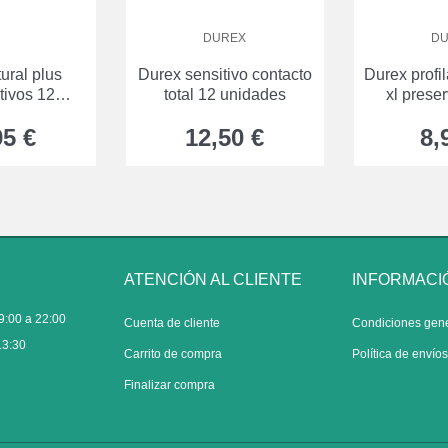
DUREX
D
ural plus
Durex sensitivo contacto
Durex profil
tivos 12
total 12 unidades
xl prese
vos 2 cajas
uni
95 €
12,50 €
8,
ATENCIÓN AL CLIENTE
INFORMACI
9:00 a 22:00
Cuenta de cliente
Condiciones gen
13:30
Carrito de compra
Política de envío
Finalizar compra