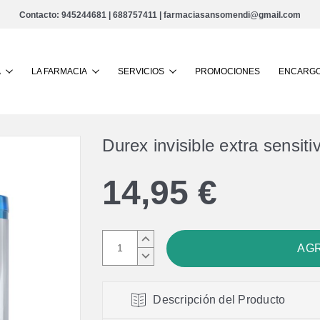
Contacto:
945244681
|
688757411
|
farmaciasansomendi@gmail.com
Buscar
A
LA FARMACIA
SERVICIOS
PROMOCIONES
ENCARGO
Durex invisible extra sensit
14,95 €
AUMENTAR
CANTIDAD:
DISMINUIR
CANTIDAD:
Descripción del Producto