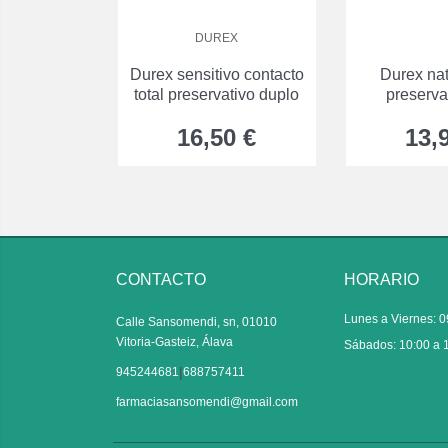
DUREX
Durex sensitivo contacto
Durex nat
total preservativo duplo
preserva
preservati
16,50 €
13,
CONTACTO
HORARIO
Lunes a Viernes: 0
Calle Sansomendi, sn, 01010
Vitoria-Gasteiz, Álava
Sábados: 10:00 a 
|
945244681
688757411
farmaciasansomendi@gmail.com