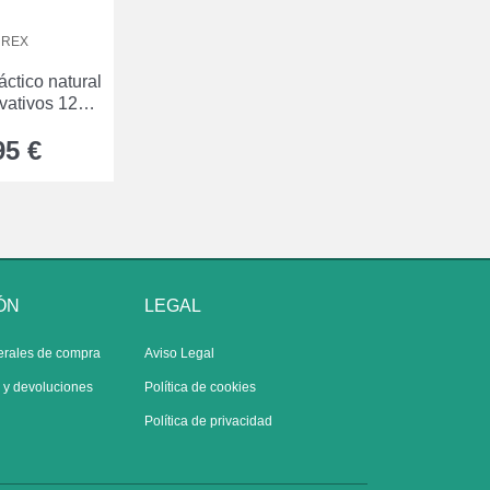
UREX
áctico natural
rvativos 12
dades
95 €
ÓN
LEGAL
erales de compra
Aviso Legal
s y devoluciones
Política de cookies
Política de privacidad