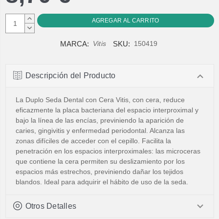
AUMENTAR
CANTIDAD:
DISMINUIR
CANTIDAD:
MARCA:
SKU:
Vitis
150419
Descripción del Producto
La Duplo Seda Dental con Cera Vitis, con cera, reduce
eficazmente la placa bacteriana del espacio interproximal y
bajo la línea de las encías, previniendo la aparición de
caries, gingivitis y enfermedad periodontal. Alcanza las
zonas difíciles de acceder con el cepillo. Facilita la
penetración en los espacios interproximales: las microceras
que contiene la cera permiten su deslizamiento por los
espacios más estrechos, previniendo dañar los tejidos
blandos. Ideal para adquirir el hábito de uso de la seda.
Otros Detalles