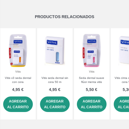
PRODUCTOS RELACIONADOS
Vitis
Vitis
Vitis v3 seda dental
Vitis seda dental sin
Seda dental suave
Vitis cinta
con cera
cera 50 m
flúor menta vitis
cera
4,95 €
4,95 €
5,50 €
5,3
AGREGAR
AGREGAR
AGREGAR
AGR
AL CARRITO
AL CARRITO
AL CARRITO
AL CA