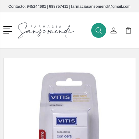
Contacto:
945244681
|
688757411
|
farmaciasansomendi@gmail.com
Menú
Buscar
Mi Cuenta
Mi Ca
Buscar