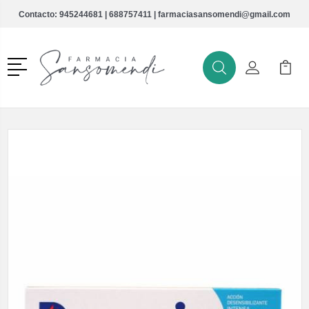
Contacto:
945244681
|
688757411
|
farmaciasansomendi@gmail.com
Menú
Buscar
Mi Cuenta
Mi Ca
Buscar