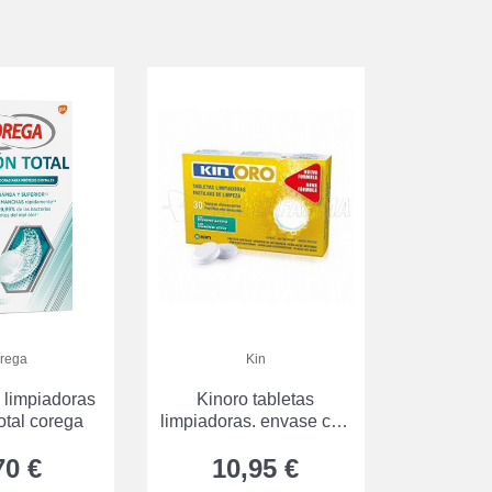
rega
Kin
s limpiadoras
Kinoro tabletas
otal corega
limpiadoras. envase con
30 UDS.
70 €
10,95 €