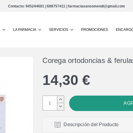
Contacto:
945244681
|
688757411
|
farmaciasansomendi@gmail.com
Buscar
A
LA FARMACIA
SERVICIOS
PROMOCIONES
ENCARGO
Corega ortodoncias & ferula
14,30 €
AUMENTAR
CANTIDAD:
DISMINUIR
CANTIDAD:
Descripción del Producto