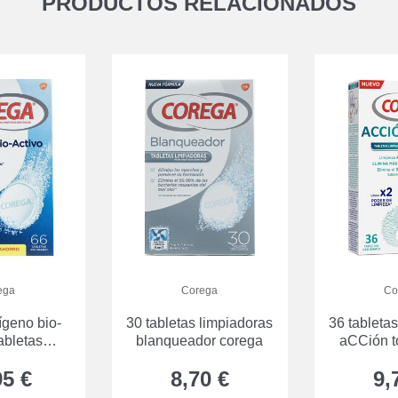
PRODUCTOS RELACIONADOS
ega
Corega
Co
ígeno bio-
30 tabletas limpiadoras
36 tableta
abletas
blanqueador corega
aCCión t
as 66 UDS
95 €
8,70 €
9,