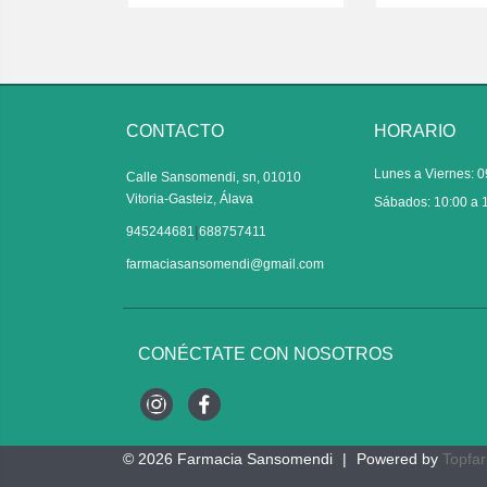
CONTACTO
HORARIO
Lunes a Viernes: 0
Calle Sansomendi, sn, 01010
Vitoria-Gasteiz, Álava
Sábados: 10:00 a 
|
945244681
688757411
farmaciasansomendi@gmail.com
CONÉCTATE CON NOSOTROS
Instagram
Facebook
© 2026
Farmacia Sansomendi
|
Powered by
Topfa