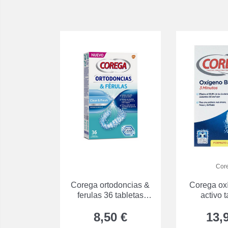
Cor
Corega ortodoncias &
Corega ox
ferulas 36 tabletas
activo t
limpiadoras
limpiador
8,50 €
13,