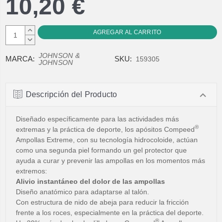
10,20 €
AUMENTAR
CANTIDAD:
DISMINUIR
CANTIDAD:
JOHNSON &
MARCA:
SKU:
159305
JOHNSON
Descripción del Producto
Diseñado específicamente para las actividades más
®
extremas y la práctica de deporte, los apósitos Compeed
Ampollas Extreme, con su tecnología hidrocoloide, actúan
como una segunda piel formando un gel protector que
ayuda a curar y prevenir las ampollas en los momentos más
extremos:
Alivio instantáneo del dolor de las ampollas
Diseño anatómico para adaptarse al talón.
Con estructura de nido de abeja para reducir la fricción
frente a los roces, especialmente en la práctica del deporte.
®