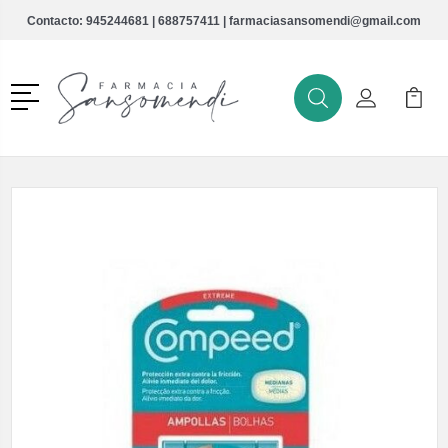
Contacto:
945244681
|
688757411
|
farmaciasansomendi@gmail.com
Menú
Buscar
Mi Cuenta
Mi Ca
Buscar