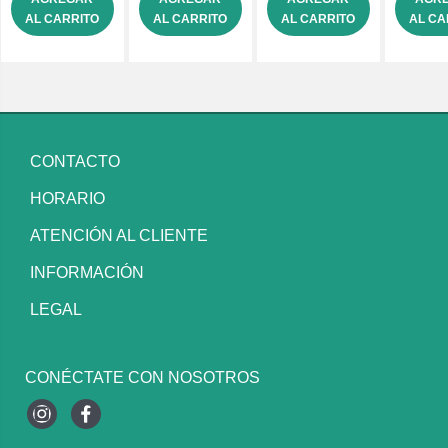
AL CARRITO
AL CARRITO
AL CARRITO
AL CA
CONTACTO
HORARIO
ATENCIÓN AL CLIENTE
INFORMACIÓN
LEGAL
CONÉCTATE CON NOSOTROS
Instagram
Facebook