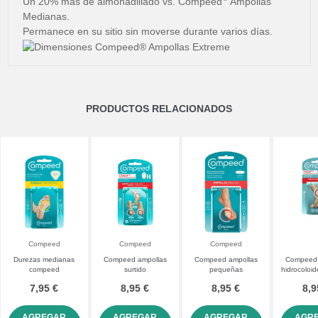
Un 20% más de almohadillado vs. Compeed
Ampollas
Medianas.
Permanece en su sitio sin moverse durante varios días.
PRODUCTOS RELACIONADOS
Compeed
Compeed
Compeed
Durezas medianas
Compeed ampollas
Compeed ampollas
Compeed 
compeed
surtido
pequeñas
hidrocoloid
7,95 €
8,95 €
8,95 €
8,9
AGREGAR
AGREGAR
AGREGAR
AGR