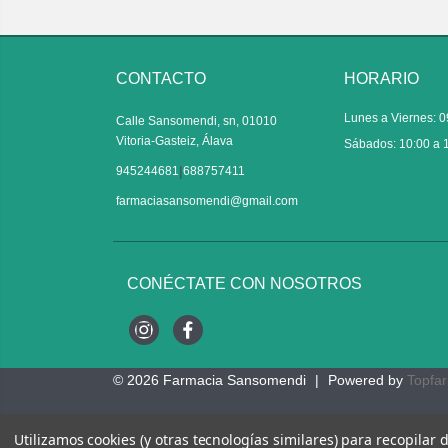
CONTACTO
HORARIO
Lunes a Viernes: 0
Calle Sansomendi, sn, 01010
Vitoria-Gasteiz, Álava
Sábados: 10:00 a 
|
945244681
688757411
farmaciasansomendi@gmail.com
CONÉCTATE CON NOSOTROS
Instagram
Facebook
© 2026
Farmacia Sansomendi
|
Powered by
Topfa
Utilizamos cookies (y otras tecnologías similares) para recopilar