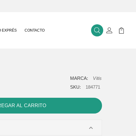
 EXPRÉS
CONTACTO
Buscar
Mi Cuenta
Mi Carr
MARCA:
Vitis
SKU:
184771