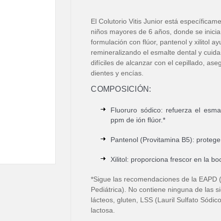
El Colutorio Vitis Junior está específica
niños mayores de 6 años, donde se inicia 
formulación con flúor, pantenol y xilitol a
remineralizando el esmalte dental y cuid
difíciles de alcanzar con el cepillado, as
dientes y encías.
COMPOSICIÓN:
Fluoruro sódico: refuerza el esma
ppm de ión flúor.*
Pantenol (Provitamina B5): protege y
Xilitol: proporciona frescor en la bo
*Sigue las recomendaciones de la EAPD
Pediátrica). No contiene ninguna de las s
lácteos, gluten, LSS (Lauril Sulfato Sódico
lactosa.