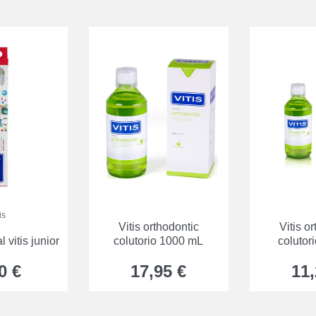
is
Vitis orthodontic
Vitis o
 vitis junior
colutorio 1000 mL
colutor
0 €
17,95 €
11,