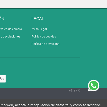
ÓN
LEGAL
erales de compra
Aviso Legal
s y devoluciones
Política de cookies
Política de privacidad
v1.27.0
 sitio web, acepta la recopilación de datos tal y como se describe