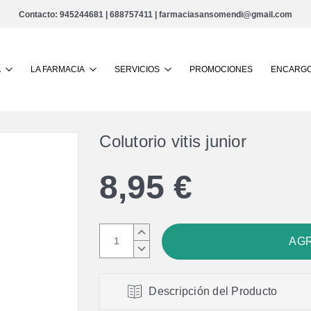
Contacto:
945244681
|
688757411
|
farmaciasansomendi@gmail.com
Buscar
A
LA FARMACIA
SERVICIOS
PROMOCIONES
ENCARGO
Colutorio vitis junior
8,95 €
AUMENTAR
CANTIDAD:
DISMINUIR
CANTIDAD:
Descripción del Producto