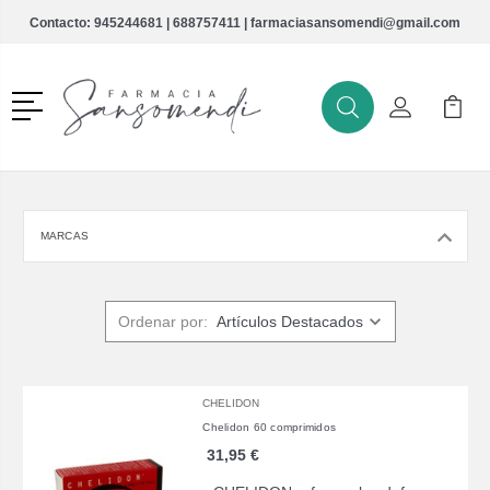
Contacto:
945244681
|
688757411
|
farmaciasansomendi@gmail.com
Menú
Buscar
Mi Cuenta
Mi Ca
Buscar
MARCAS
Ordenar por:
CHELIDON
Chelidon 60 comprimidos
31,95 €