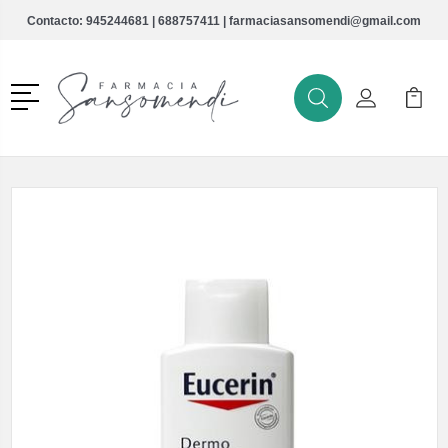
Contacto:
945244681
|
688757411
|
farmaciasansomendi@gmail.com
Menú
Buscar
Mi Cuenta
Mi Ca
Buscar