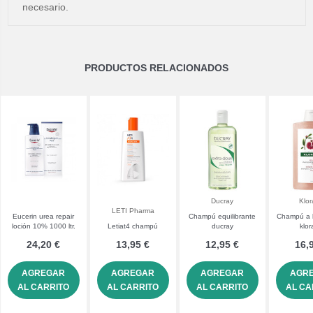
necesario.
PRODUCTOS RELACIONADOS
Ducray
Klo
LETI Pharma
Eucerin urea repair
Champú equilibrante
Champú a 
loción 10% 1000 ltr.
Letiat4 champú
ducray
klo
24,20 €
13,95 €
12,95 €
16,
AGREGAR
AGREGAR
AGREGAR
AGR
AL CARRITO
AL CARRITO
AL CARRITO
AL CA