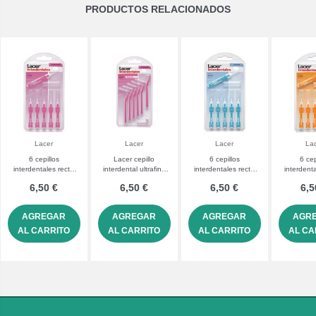
PRODUCTOS RELACIONADOS
Lacer
Lacer
Lacer
La
6 cepillos
Lacer cepillo
6 cepillos
6 cep
interdentales recto
interdental ultrafino
interdentales recto
interdent
ultrafino lacer
angular 6 unidades
cónico lacer
suave
6,50 €
6,50 €
6,50 €
6,5
AGREGAR
AGREGAR
AGREGAR
AGR
AL CARRITO
AL CARRITO
AL CARRITO
AL CA