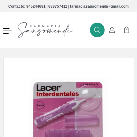
Contacto:
945244681
|
688757411
|
farmaciasansomendi@gmail.com
Menú
Buscar
Mi Cuenta
Mi Ca
Buscar