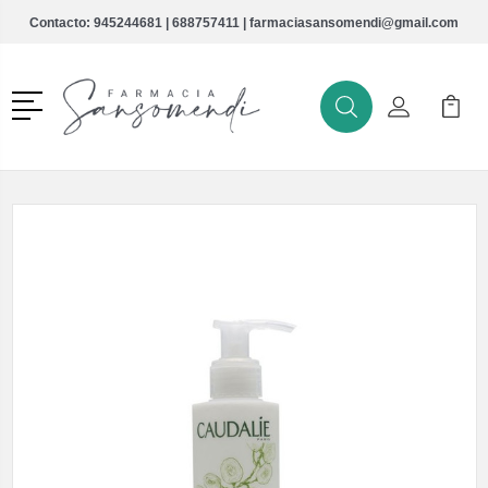
Contacto:
945244681
|
688757411
|
farmaciasansomendi@gmail.com
Menú
Buscar
Mi Cuenta
Mi Ca
Buscar