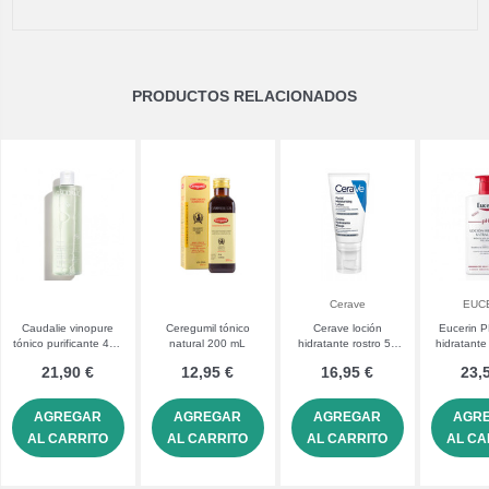
PRODUCTOS RELACIONADOS
Cerave
EUC
Caudalie vinopure
Ceregumil tónico
Cerave loción
Eucerin P
tónico purificante 400
natural 200 mL
hidratante rostro 50
hidratante 
mL
mL
100
21,90 €
12,95 €
16,95 €
23,
AGREGAR
AGREGAR
AGREGAR
AGR
AL CARRITO
AL CARRITO
AL CARRITO
AL CA