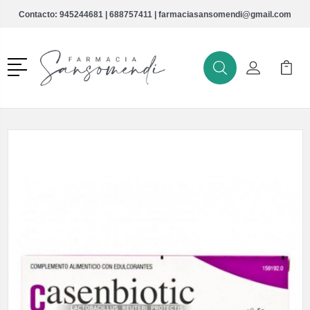
Contacto:
945244681
|
688757411
|
farmaciasansomendi@gmail.com
Menú
Buscar
Mi Cuenta
Mi Ca
Buscar