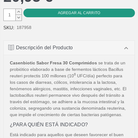
AUMENTAR
CANTIDAD:
DISMINUIR
CANTIDAD:
SKU:
187958
Descripción del Producto
Casenbiotic Sabor Fresa 30 Comprimidos
se trata de un
probiótico elaborado a base de fermentos lácticos Bacillus
8
reuteri protectis 100 millones (10
UFC/día) perfecto para
los casos de diarreas, cólicos, intolerancia a la lactosa,
fenómenos alérgicos, mastitis, infecciones vaginales, etc. El
lactobacillus reuteri permanece vivo después del tránsito a
través del estómago, se adhiere a la mucosa intestinal y la
coloniza, segregando una sustancia denominada reuterina,
que impide el crecimiento de ciertas bacterias patógenas.
¿PARA QUIÉN ESTÁ INDICADO?
Está indicado para aquellos que deseen favorecer el buen