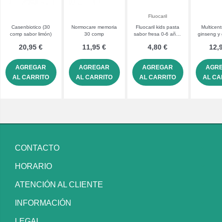
Fluocaril
Casenbiotico (30
Normocare memoria
Fluocaril kids pasta
Multicen
comp sabor limón)
30 comp
sabor fresa 0-6 años
ginseng y
50 mL
co
20,95 €
11,95 €
4,80 €
12,
AGREGAR
AGREGAR
AGREGAR
AGR
AL CARRITO
AL CARRITO
AL CARRITO
AL CA
CONTACTO
HORARIO
ATENCIÓN AL CLIENTE
INFORMACIÓN
LEGAL