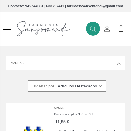
Contacto:
945244681
|
688757411
|
farmaciasansomendi@gmail.com
Menú
Buscar
Mi Cuenta
Mi Ca
Buscar
MARCAS
Ordenar por:
CASEN
Bioralsuero plus 330 mL 2 U
11,95 €