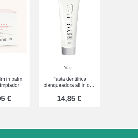
Yotuel
alm in balm
Pasta dentífrica
limpiador
blanqueadora all in one
wintergreen yotuel
95 €
14,85 €