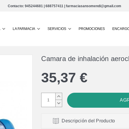
Contacto:
945244681
|
688757411
|
farmaciasansomendi@gmail.com
Buscar
A
LA FARMACIA
SERVICIOS
PROMOCIONES
ENCARGO
Camara de inhalación aeroc
35,37 €
AUMENTAR
CANTIDAD:
DISMINUIR
CANTIDAD:
Descripción del Producto