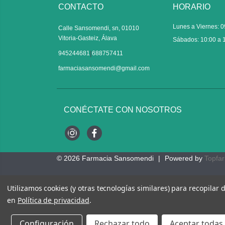
CONTACTO
HORARIO
Lunes a Viernes: 0
Calle Sansomendi, sn, 01010
Vitoria-Gasteiz, Álava
Sábados: 10:00 a 
|
945244681
688757411
farmaciasansomendi@gmail.com
CONÉCTATE CON NOSOTROS
Instagram
Facebook
© 2026
Farmacia Sansomendi
|
Powered by
Topfa
Utilizamos cookies (y otras tecnologías similares) para recopilar
en
Política de privacidad
.
Configuración
Rechazar todo
Aceptar todas 