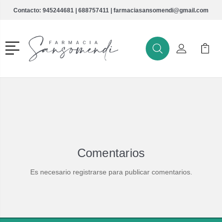
Contacto:
945244681
|
688757411
|
farmaciasansomendi@gmail.com
Menú
Buscar
Mi Cuenta
Mi Ca
Buscar
Comentarios
Es necesario registrarse para publicar comentarios.