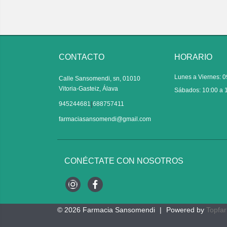
CONTACTO
HORARIO
Lunes a Viernes: 0
Calle Sansomendi, sn, 01010
Vitoria-Gasteiz, Álava
Sábados: 10:00 a 
|
945244681
688757411
farmaciasansomendi@gmail.com
CONÉCTATE CON NOSOTROS
Instagram
Facebook
© 2026
Farmacia Sansomendi
|
Powered by
Topfa