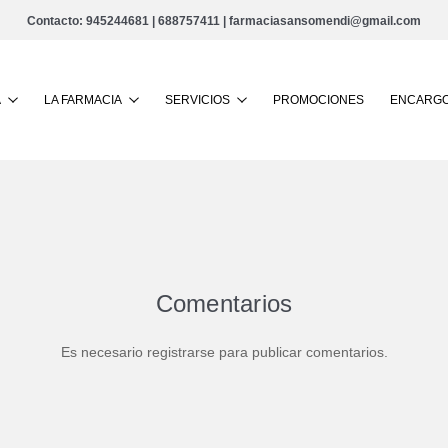
Contacto:
945244681
|
688757411
|
farmaciasansomendi@gmail.com
Buscar
A
LA FARMACIA
SERVICIOS
PROMOCIONES
ENCARGO
Comentarios
Es necesario registrarse para publicar comentarios.