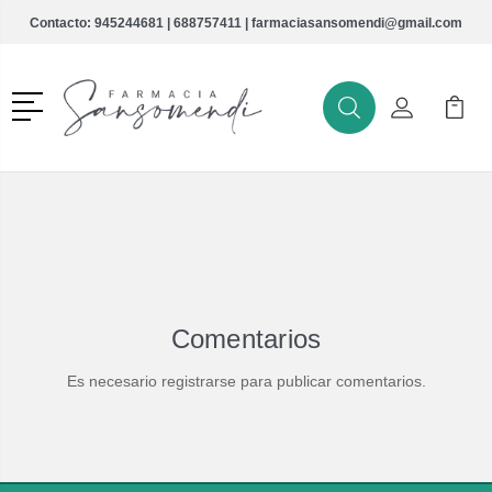
Contacto:
945244681
|
688757411
|
farmaciasansomendi@gmail.com
Menú
Buscar
Mi Cuenta
Mi Ca
Buscar
Comentarios
Es necesario registrarse para publicar comentarios.