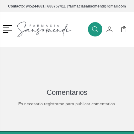
Contacto:
945244681
|
688757411
|
farmaciasansomendi@gmail.com
Menú
Buscar
Mi Cuenta
Mi Ca
Buscar
Comentarios
Es necesario registrarse para publicar comentarios.