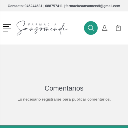
Contacto:
945244681
|
688757411
|
farmaciasansomendi@gmail.com
Menú
Buscar
Mi Cuenta
Mi Ca
Buscar
Comentarios
Es necesario registrarse para publicar comentarios.