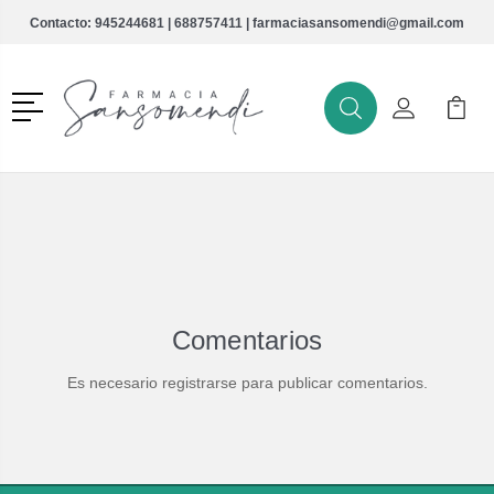
Contacto:
945244681
|
688757411
|
farmaciasansomendi@gmail.com
Menú
Buscar
Mi Cuenta
Mi Ca
Buscar
Comentarios
Es necesario registrarse para publicar comentarios.