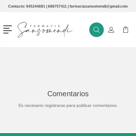
Contacto:
945244681
|
688757411
|
farmaciasansomendi@gmail.com
Menú
Buscar
Mi Cuenta
Mi Ca
Buscar
Comentarios
Es necesario registrarse para publicar comentarios.