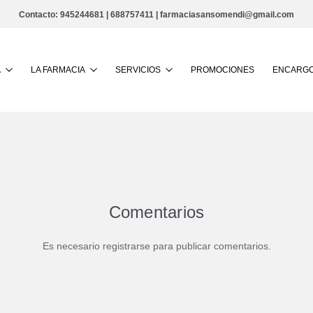
Contacto:
945244681
|
688757411
|
farmaciasansomendi@gmail.com
Buscar
A
LA FARMACIA
SERVICIOS
PROMOCIONES
ENCARGO
Comentarios
Es necesario registrarse para publicar comentarios.