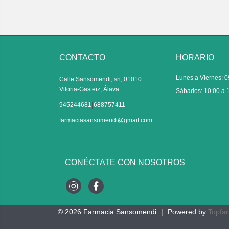
CONTACTO
HORARIO
Lunes a Viernes: 0
Calle Sansomendi, sn, 01010
Vitoria-Gasteiz, Álava
Sábados: 10:00 a 
|
945244681
688757411
farmaciasansomendi@gmail.com
CONÉCTATE CON NOSOTROS
Instagram
Facebook
© 2026
Farmacia Sansomendi
|
Powered by
Topfa