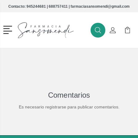
Contacto:
945244681
|
688757411
|
farmaciasansomendi@gmail.com
Menú
Buscar
Mi Cuenta
Mi Ca
Buscar
Comentarios
Es necesario registrarse para publicar comentarios.