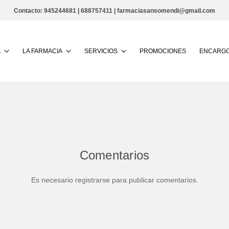
Contacto:
945244681
|
688757411
|
farmaciasansomendi@gmail.com
Buscar
A
LA FARMACIA
SERVICIOS
PROMOCIONES
ENCARGO
Comentarios
Es necesario registrarse para publicar comentarios.