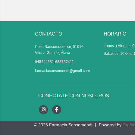
CONTACTO
HORARIO
Lunes a Viernes: 0
Calle Sansomendi, sn, 01010
Vitoria-Gasteiz, Álava
Sábados: 10:00 a 
|
945244681
688757411
farmaciasansomendi@gmail.com
CONÉCTATE CON NOSOTROS
Instagram
Facebook
© 2026
Farmacia Sansomendi
|
Powered by
Topfa