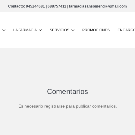
Contacto:
945244681
|
688757411
|
farmaciasansomendi@gmail.com
Buscar
A
LA FARMACIA
SERVICIOS
PROMOCIONES
ENCARGO
Comentarios
Es necesario registrarse para publicar comentarios.