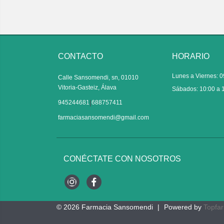
CONTACTO
HORARIO
Lunes a Viernes: 0
Calle Sansomendi, sn, 01010
Vitoria-Gasteiz, Álava
Sábados: 10:00 a 
|
945244681
688757411
farmaciasansomendi@gmail.com
CONÉCTATE CON NOSOTROS
Instagram
Facebook
© 2026
Farmacia Sansomendi
|
Powered by
Topfa