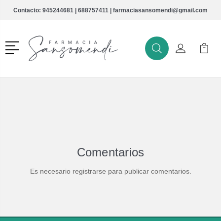
Contacto:
945244681
|
688757411
|
farmaciasansomendi@gmail.com
Menú
Buscar
Mi Cuenta
Mi Ca
Buscar
Comentarios
Es necesario registrarse para publicar comentarios.