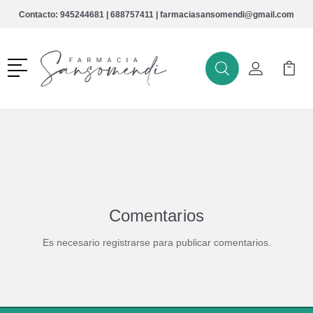
Contacto:
945244681
|
688757411
|
farmaciasansomendi@gmail.com
Menú
Buscar
Mi Cuenta
Mi Ca
Buscar
Comentarios
Es necesario registrarse para publicar comentarios.