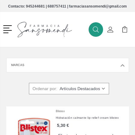
Contacto:
945244681
|
688757411
|
farmaciasansomendi@gmail.com
Menú
Buscar
Mi Cuenta
Mi Ca
Buscar
MARCAS
Ordenar por:
Blistex
Hidratación calmante lip relief cream blistex
5,30 €