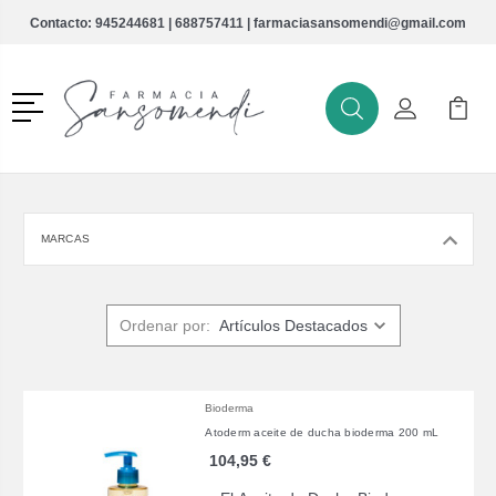
Contacto:
945244681
|
688757411
|
farmaciasansomendi@gmail.com
Menú
Buscar
Mi Cuenta
Mi Ca
Buscar
MARCAS
Ordenar por:
Bioderma
Atoderm aceite de ducha bioderma 200 mL
104,95 €