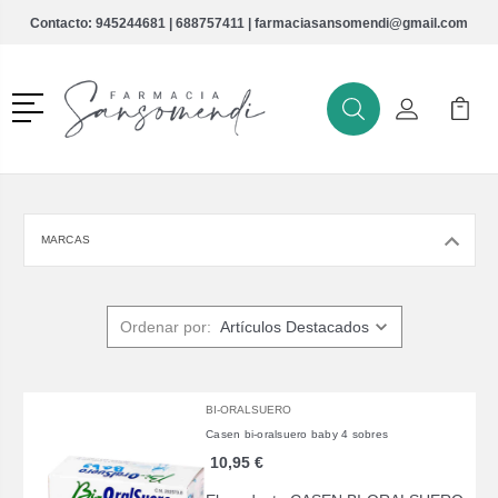
Contacto:
945244681
|
688757411
|
farmaciasansomendi@gmail.com
Menú
Buscar
Mi Cuenta
Mi Ca
Buscar
MARCAS
Ordenar por:
BI-ORALSUERO
Casen bi-oralsuero baby 4 sobres
10,95 €