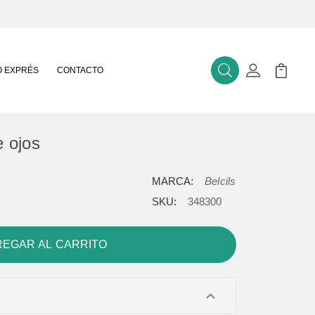
 EXPRÉS
CONTACTO
Buscar
Mi Cuenta
Mi Carr
e ojos
MARCA:
Belcils
SKU:
348300