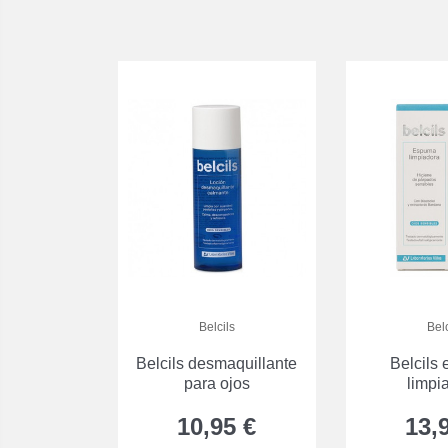
Belcils
Belc
Belcils desmaquillante
Belcils
para ojos
limpi
10,95 €
13,