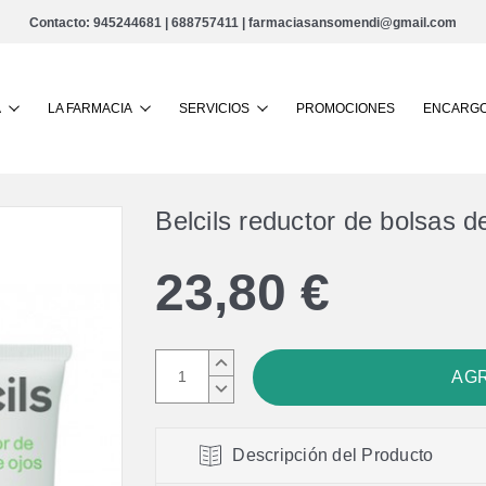
Contacto:
945244681
|
688757411
|
farmaciasansomendi@gmail.com
Buscar
A
LA FARMACIA
SERVICIOS
PROMOCIONES
ENCARGO
Belcils reductor de bolsas d
23,80 €
AUMENTAR
CANTIDAD:
DISMINUIR
CANTIDAD:
Descripción del Producto