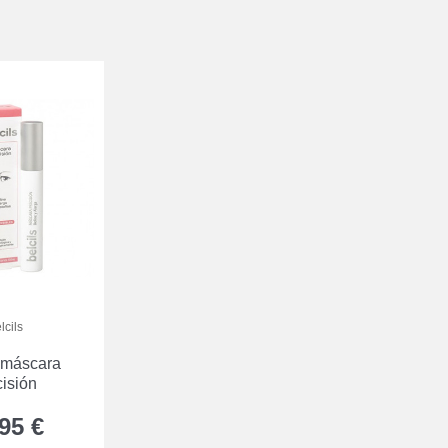
lcils
s máscara
cisión
95 €