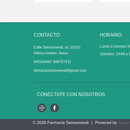
CONTACTO
HORARIO
Lunes a Viernes: 0
Calle Sansomendi, sn, 01010
Vitoria-Gasteiz, Álava
Sábados: 10:00 a 
|
945244681
688757411
farmaciasansomendi@gmail.com
CONÉCTATE CON NOSOTROS
Instagram
Facebook
© 2026
Farmacia Sansomendi
|
Powered by
Topfa