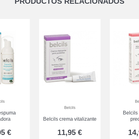
PRODUCTOS RELACIONADOS
ils
Be
Belcils
 espuma
Belcil
adora
Belcils crema vitalizante
pre
95 €
11,95 €
14,