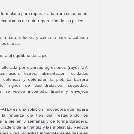
formulado para reparar la barrera cutánea en
mecanismos de auto-reparación de las pieles
para, refuerza y calma la barrera cutánea
nes diarias.
ura el equilibrio de la piel.
e alterada por diversas agresiones (rayos UV,
minación, estrés, alimentación, cuidados
 defensas y deterioran la piel. La barrera
ndo signos de deshidratación, sequedad,
el se vuelve incómoda, tirante y envejece
FATE+ es una solución innovadora que repara
la refuerza día tras día, restaurando los
e la piel en 3 semanas y de forma duradera.
duradero de la tirantez y las molestias. Reduce
tánea y las molestias inmediatamente después