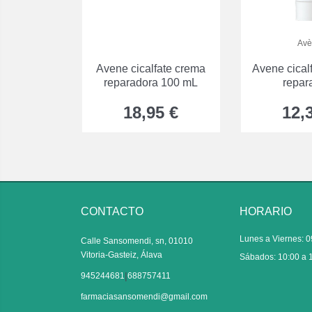
Avè
Avene cicalfate crema
Avene cical
reparadora 100 mL
repar
18,95 €
12,
CONTACTO
HORARIO
Lunes a Viernes: 0
Calle Sansomendi, sn, 01010
Vitoria-Gasteiz, Álava
Sábados: 10:00 a 
|
945244681
688757411
farmaciasansomendi@gmail.com