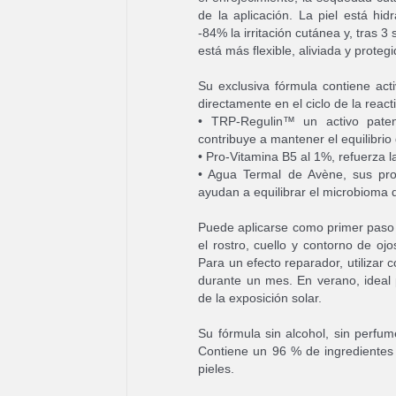
de la aplicación. La piel está h
-84% la irritación cutánea y, tras 3
está más flexible, aliviada y proteg
Su exclusiva fórmula contiene act
directamente en el ciclo de la reac
• TRP-Regulin™ un activo paten
contribuye a mantener el equilibrio
• Pro-Vitamina B5 al 1%, refuerza la
• Agua Termal de Avène, sus pro
ayudan a equilibrar el microbioma 
Puede aplicarse como primer paso d
el rostro, cuello y contorno de oj
Para un efecto reparador, utilizar
durante un mes. En verano, ideal p
de la exposición solar.
Su fórmula sin alcohol, sin perfume
Contiene un 96 % de ingredientes 
pieles.