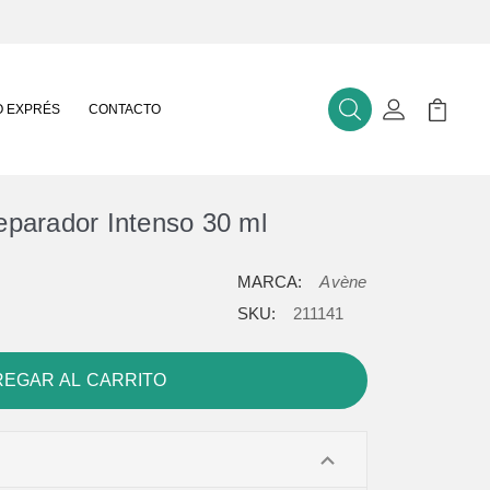
 EXPRÉS
CONTACTO
Buscar
Mi Cuenta
Mi Carr
parador Intenso 30 ml
MARCA:
Avène
SKU:
211141