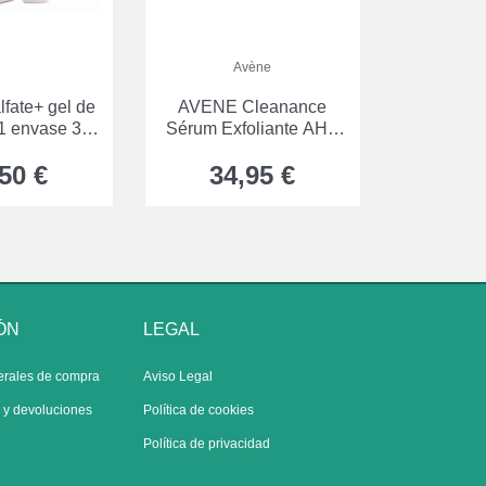
Avène
lfate+ gel de
AVENE Cleanance
 1 envase 30
Sérum Exfoliante AHA
mL
30 ml
50 €
34,95 €
ÓN
LEGAL
erales de compra
Aviso Legal
s y devoluciones
Política de cookies
Política de privacidad