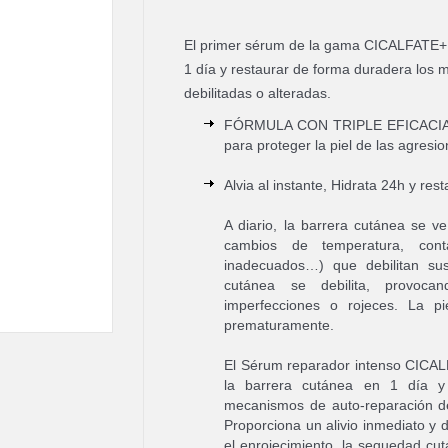
El primer sérum de la gama CICALFATE+ 
1 día y restaurar de forma duradera los 
debilitadas o alteradas.
FÓRMULA CON TRIPLE EFICACIA: re
para proteger la piel de las agresio
Alvia al instante, Hidrata 24h y resta
A diario, la barrera cutánea se v
cambios de temperatura, conta
inadecuados…) que debilitan sus
cutánea se debilita, provoca
imperfecciones o rojeces. La pi
prematuramente.
El Sérum reparador intenso CICAL
la barrera cutánea en 1 día y 
mecanismos de auto-reparación d
Proporciona un alivio inmediato y 
el enrojecimiento, la sequedad cu