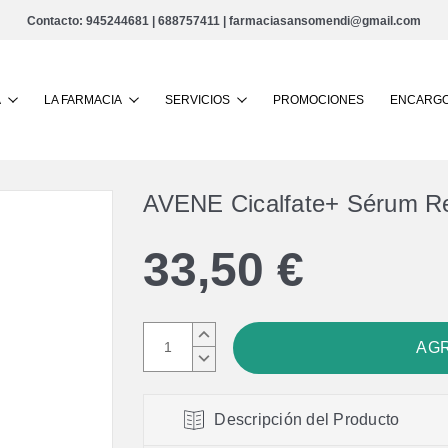
Contacto:
945244681
|
688757411
|
farmaciasansomendi@gmail.com
Buscar
A
LA FARMACIA
SERVICIOS
PROMOCIONES
ENCARGO
AVENE Cicalfate+ Sérum Re
33,50 €
AUMENTAR
CANTIDAD:
DISMINUIR
CANTIDAD:
Descripción del Producto