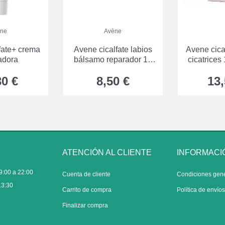
ne
Avène
fate+ crema
Avene cicalfate labios
Avene cica
adora
bálsamo reparador 10
cicatrices
mL
30 €
8,50 €
13,
ATENCIÓN AL CLIENTE
INFORMACI
9:00 a 22:00
Cuenta de cliente
Condiciones gen
13:30
Carrito de compra
Política de envío
Finalizar compra