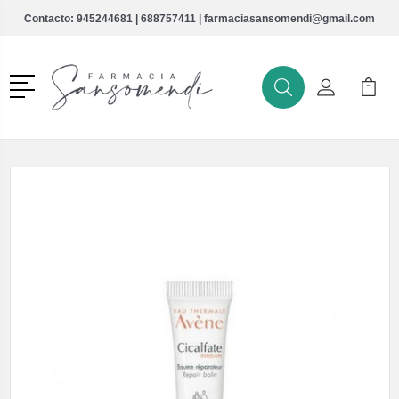
Contacto:
945244681
|
688757411
|
farmaciasansomendi@gmail.com
Menú
Buscar
Mi Cuenta
Mi Ca
Buscar