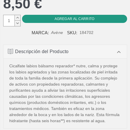
8,50 €
AUMENTAR
CANTIDAD:
DISMINUIR
CANTIDAD:
MARCA:
SKU:
Avène
184702
Descripción del Producto
Cicalfate labios bálsamo reparador* nutre, calma y protege
los labios agrietados y las zonas localizadas de piel irritada
de toda la familia desde la primera aplicación. Su complejo
de activos con propiedades reparadoras, calmantes y
purificantes ayuda a aliviar las irritaciones superficiales
causadas por las condiciones climáticas, los agresores
químicos (productos domésticos irritantes, etc.) o los
tratamientos médicos. También es eficaz en la zona
alrededor de la boca y en los lados de la nariz. Esta fórmula
hidratante (hasta seis horas**) es resistente al agua.