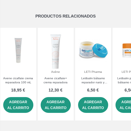
PRODUCTOS RELACIONADOS
Avène
LETI Pharma
LETI 
Avene cicalfate crema
Avene cicalfate+
Letibalm bálsamo
Letibalm p
reparadora 100 mL
crema reparadora
reparador nariz y
bálsamo 
labios
nariz y
18,95 €
12,30 €
6,50 €
6,5
AGREGAR
AGREGAR
AGREGAR
AGR
AL CARRITO
AL CARRITO
AL CARRITO
AL CA