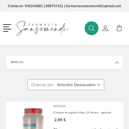
Contacto:
945244681
|
688757411
|
farmaciasansomendi@gmail.com
Menú
Buscar
Mi Cuenta
Mi Ca
Buscar
MARCAS
Ordenar por:
APOSAN
Envase recogida orina 24 horas - aposan
2,95 €