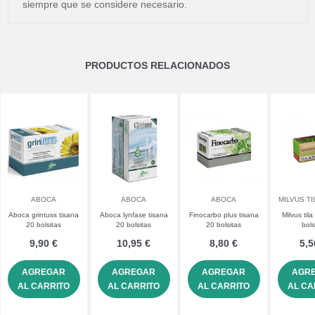
siempre que se considere necesario.
PRODUCTOS RELACIONADOS
ABOCA
ABOCA
ABOCA
MILVUS TI
Aboca grintuss tisana
Aboca lynfase tisana
Finocarbo plus tisana
Milvus til
20 bolsitas
20 bolsitas
20 bolsitas
bols
9,90 €
10,95 €
8,80 €
5,5
AGREGAR
AGREGAR
AGREGAR
AGR
AL CARRITO
AL CARRITO
AL CARRITO
AL CA