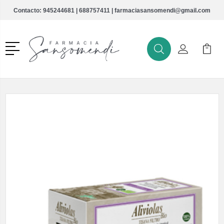
Contacto:
945244681
|
688757411
|
farmaciasansomendi@gmail.com
Menú
Buscar
Mi Cuenta
Mi Ca
Buscar