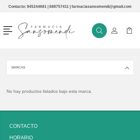
Contacto:
945244681
|
688757411
|
farmaciasansomendi@gmail.com
Menú
Buscar
Mi Cuenta
Mi Ca
Buscar
MARCAS
No hay productos listados bajo esta marca.
CONTACTO
HORARIO